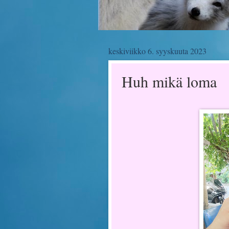
keskiviikko 6. syyskuuta 2023
Huh mikä loma