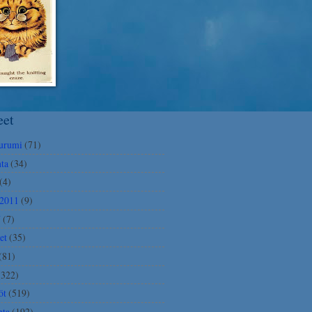
eet
urumi
(71)
ta
(34)
(4)
2011
(9)
Y
(7)
et
(35)
(81)
(322)
öt
(519)
nta
(192)