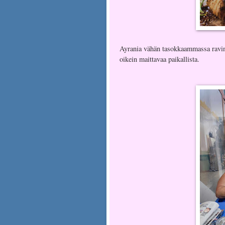
Ayrania vähän tasokkaammassa ravint
oikein maittavaa paikallista.