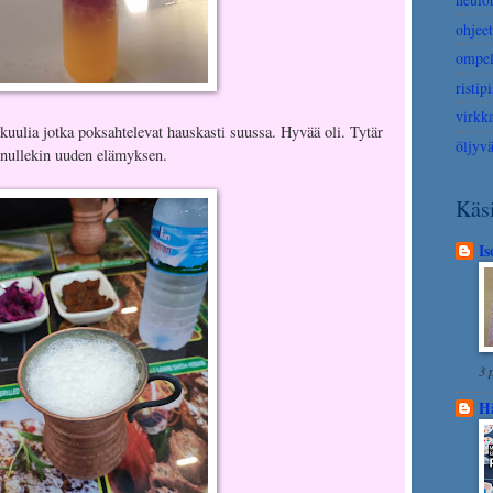
ohjeet
ompel
ristip
virkk
 kuulia jotka poksahtelevat hauskasti suussa. Hyvää oli. Tytär
öljyvä
 minullekin uuden elämyksen.
Käsi
I
3 
H