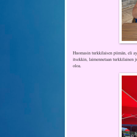
Huomasin turkkilaisen piimän, eli ay
itsekkin, laimennetaan turkkilainen j
oloa.