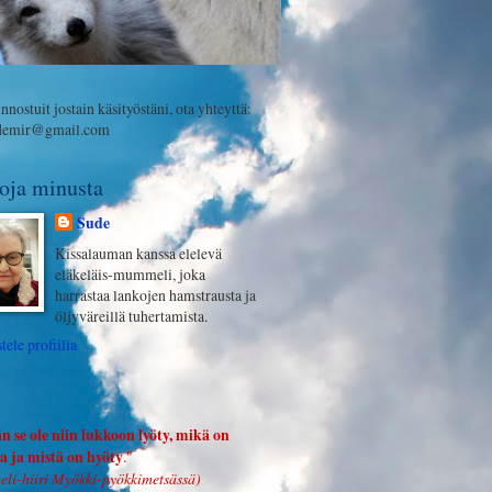
innostuit jostain käsityöstäni, ota yhteyttä:
demir@gmail.com
toja minusta
Sude
Kissalauman kanssa elelevä
eläkeläis-mummeli, joka
harrastaa lankojen hamstrausta ja
öljyväreillä tuhertamista.
tele profiilia
n se ole niin lukkoon lyöty, mikä on
a ja mistä on hyöty
."
eli-hiiri Myökki-pyökkimetsässä)