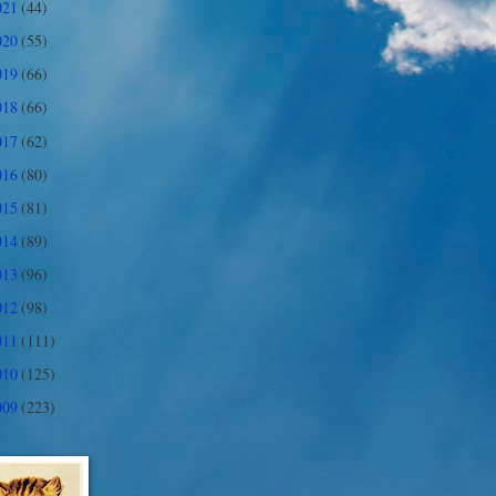
021
(44)
020
(55)
019
(66)
018
(66)
017
(62)
016
(80)
015
(81)
014
(89)
013
(96)
012
(98)
011
(111)
010
(125)
009
(223)