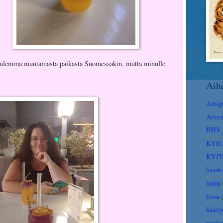
uulemma muutamasta paikasta Suomessakin, mutta minulle
Aih
Amig
Arvon
HHV
KYH 
KYJ
haaste
joulu
kissa
käsity
neulo