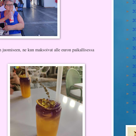
2
►
2
►
2
►
2
►
2
►
2
►
 juomiseen, ne kun maksoivat alle euron paikallisessa
2
►
2
►
2
►
2
►
2
►
2
►
2
►