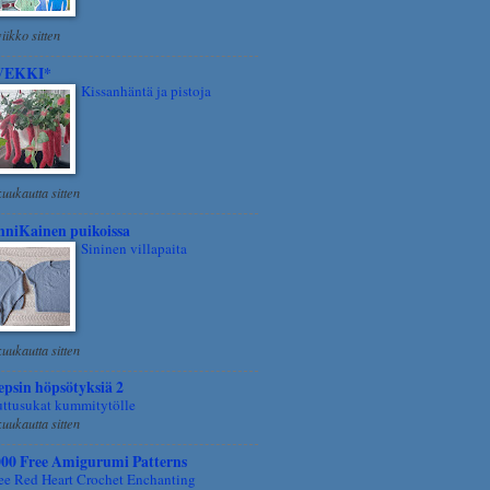
viikko sitten
VEKKI*
Kissanhäntä ja pistoja
kuukautta sitten
nniKainen puikoissa
Sininen villapaita
kuukautta sitten
psin höpsötyksiä 2
ttusukat kummitytölle
kuukautta sitten
000 Free Amigurumi Patterns
ee Red Heart Crochet Enchanting