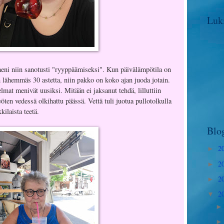
Luki
meni niin sanotusti "ryyppäämiseksi". Kun päivälämpötila on
 lähemmäs 30 astetta, niin pakko on koko ajan juoda jotain.
at menivät uusiksi. Mitään ei jaksanut tehdä, lilluttiin
öten vedessä olkihattu päässä. Vettä tuli juotua pullotolkulla
kilaista teetä.
Blog
2
►
2
►
2
►
2
▼