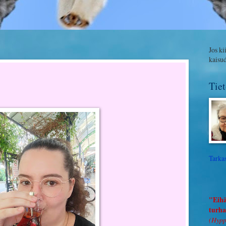
Jos ki
kaisu
Tie
Tarkas
"Eihä
turha
(Hypp