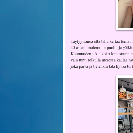
Täytyy sanoa että tällä kertaa loma 
40 asteen molemmin puolin ja yötkin
Kuumuuden takia koko lomasuunnitelm
vain tunti tolkulla meressä kaulaa my
joka päivä ja tietenkin tätä hyvää turk