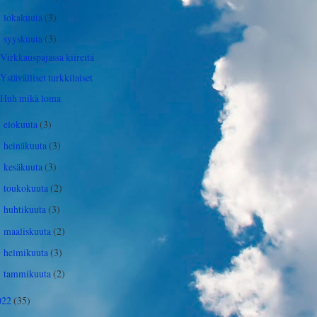
lokakuuta
(3)
►
syyskuuta
(3)
▼
Virkkauspajassa kiireitä
Ystävälliset turkkilaiset
Huh mikä loma
elokuuta
(3)
►
heinäkuuta
(3)
►
kesäkuuta
(3)
►
toukokuuta
(2)
►
huhtikuuta
(3)
►
maaliskuuta
(2)
►
helmikuuta
(3)
►
tammikuuta
(2)
►
022
(35)