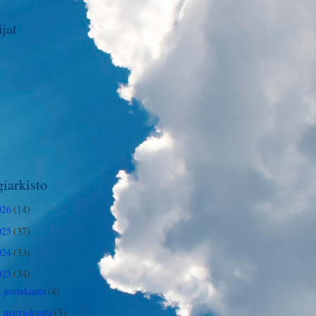
jat
iarkisto
026
(14)
025
(37)
024
(33)
023
(34)
joulukuuta
(4)
►
marraskuuta
(3)
►