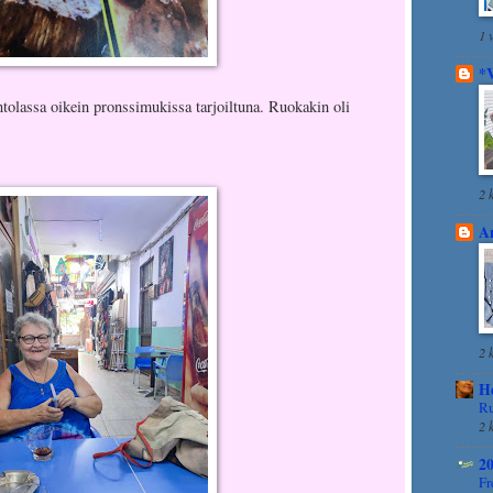
1 
*
olassa oikein pronssimukissa tarjoiltuna. Ruokakin oli
2 
A
2 
He
Ru
2 
2
Fr